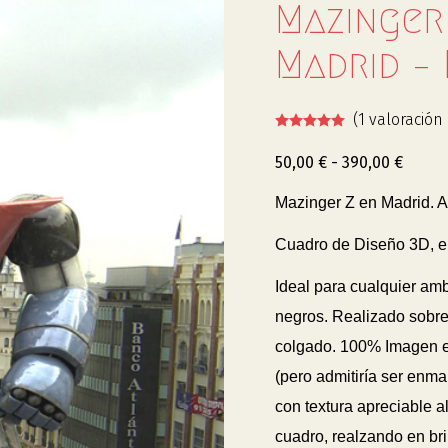
Mazinger
Madrid –
(
1
valoración 
50,00
€
-
390,00
€
Mazinger Z en Madrid. A
Cuadro de Diseño 3D, e
Ideal para cualquier am
negros. Realizado sobre
colgado. 100% Imagen
(pero admitiría ser enm
con textura apreciable al
cuadro, realzando en bril