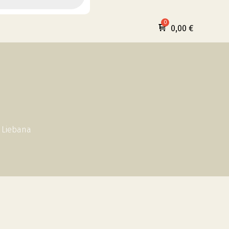
0,00
€
– Liebana