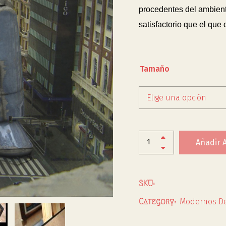
procedentes del ambiente
satisfactorio que el que
Tamaño
Elige una opción
Añadir A
SKU:
Modernos De
Category: