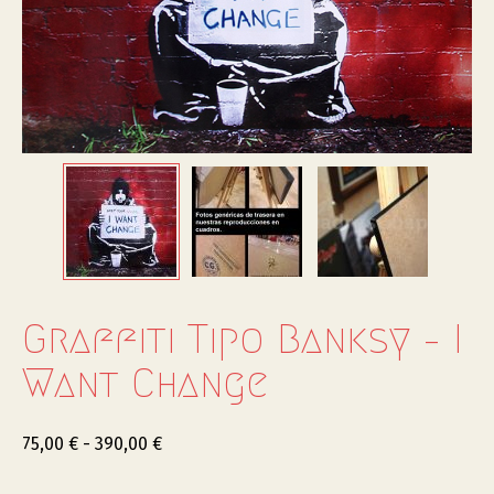
Graffiti Tipo Banksy – I
Want Change
75,00
€
-
390,00
€