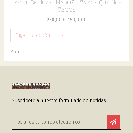
Javier De Juan: MadriZ - Vamos Que Nos
Vamos
250,00
€
-
150,00
€
Elige una opción
Borrar
Suscríbete a nuestro formulario de noticias