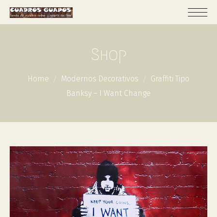
Shop
Home
Modernos Decorativos
Graffiti Tipo
Banksy – I Want Change