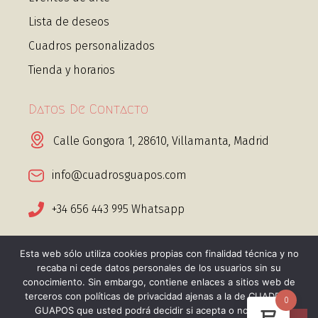
Lista de deseos
Cuadros personalizados
Tienda y horarios
Datos De Contacto
Calle Gongora 1, 28610, Villamanta, Madrid
info@cuadrosguapos.com
+34 656 443 995 Whatsapp
Esta web sólo utiliza cookies propias con finalidad técnica y no
recaba ni cede datos personales de los usuarios sin su
conocimiento. Sin embargo, contiene enlaces a sitios web de
@2025 Cuadros guapos. Todos los derechos
terceros con políticas de privacidad ajenas a la de CUADROS
0
GUAPOS que usted podrá decidir si acepta o no cuando
reservados