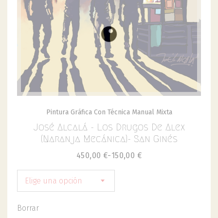
Pintura Gráfica Con Técnica Manual Mixta
José Alcalá - Los Drugos De Alex
(Naranja Mecánica)- San Ginés
450,00
€
-
150,00
€
Elige una opción
Borrar