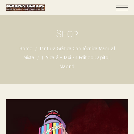
Shop
Home
Pintura Gráfica Con Técnica Manual
Mixta
J. Alcalá – Taxi En Edificio Capitol,
Madrid