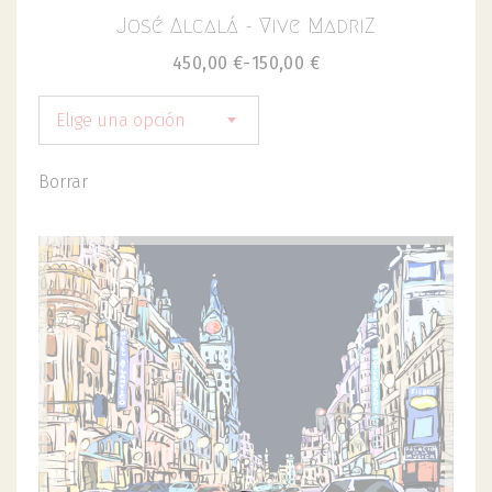
José Alcalá - Vive MadriZ
450,00
€
-
150,00
€
Elige una opción
Borrar