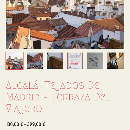
Alcalá: Tejados De
Madrid – Terraza Del
Viajero
130,00
€
-
399,00
€