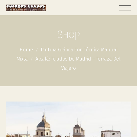
Shop
Home
Pintura Gráfica Con Técnica Manual
Mixta
Alcalá: Tejados De Madrid – Terraza Del
Viajero