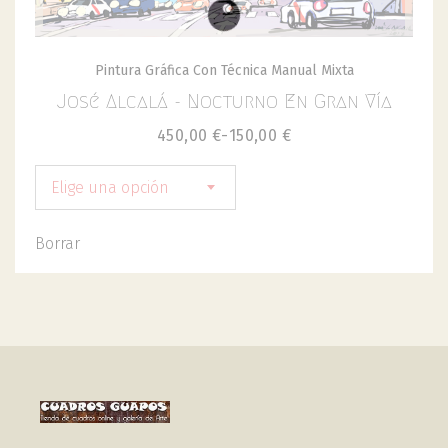
Pintura Gráfica Con Técnica Manual Mixta
José Alcalá - Nocturno En Gran Vía
450,00
€
-
150,00
€
Elige una opción
Borrar