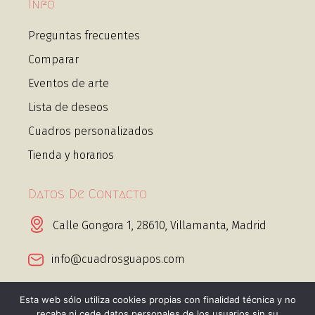
Info
Preguntas frecuentes
Comparar
Eventos de arte
Lista de deseos
Cuadros personalizados
Tienda y horarios
Datos De Contacto
Calle Gongora 1, 28610, Villamanta, Madrid
info@cuadrosguapos.com
+34 656 443 995 Whatsapp
Esta web sólo utiliza cookies propias con finalidad técnica y no
recaba ni cede datos personales de los usuarios sin su