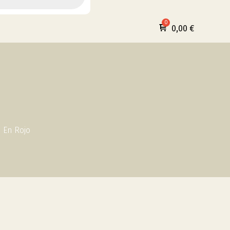
0,00
€
 En Rojo