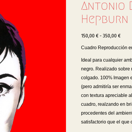
Antonio 
Hepburn 
150,00
€
-
350,00
€
Cuadro Reproducción en
Ideal para cualquier am
negro. Realizado sobre 
colgado. 100% Imagen
(pero admitiría ser enm
con textura apreciable al
cuadro, realzando en bril
procedentes del ambiente
satisfactorio que el que