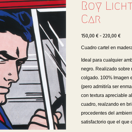
Roy Licht
Car
150,00
€
-
220,00
€
Cuadro cartel en madera
Ideal para cualquier am
negro. Realizado sobre 
colgado. 100% Imagen
(pero admitiría ser enm
con textura apreciable al
cuadro, realzando en bril
procedentes del ambiente
satisfactorio que el que