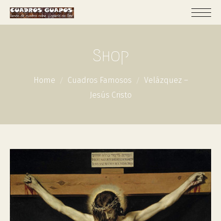
Shop
Home
Cuadros Famosos
Velázquez –
Jesús Cristo