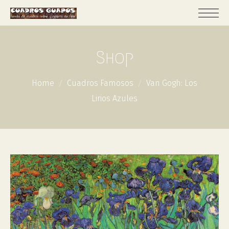
Shop
Home
Cuadros Famosos
Van Gogh: Los
Lirios Azules