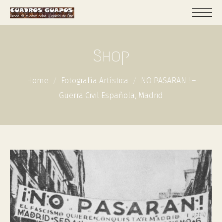
Shop
Home
Fotografía Artística
NO PASARAN ! –
Guerra Civil Española, Madrid