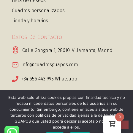
Lista de deseos
Cuadros personalizados
Tienda y horarios
Datos De Contacto
Calle Gongora 1, 28610, Villamanta, Madrid
info@cuadrosguapos.com
+34 656 443 995 Whatsapp
Esta web sólo utiliza cookies propias con finalidad técnica y no
recaba ni cede datos personales de los usuarios sin su
conocimiento. Sin embargo, contiene enlaces a sitios web de
@2025 Cuadros guapos. Todos los derechos
terceros con políticas de privacidad ajenas a la de CUADROS
0
GUAPOS que usted podrá decidir si acepta o no cuando
reservados
acceda a ellos.