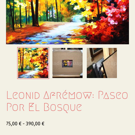
Leonid Afrémow: Paseo
Por El Bosque
75,00
€
-
390,00
€