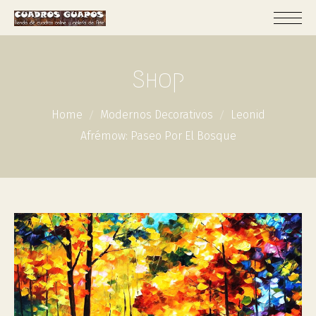
Shop
Home
Modernos Decorativos
Leonid
Afrémow: Paseo Por El Bosque