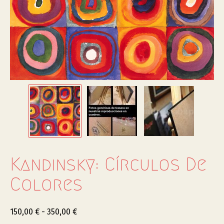
Kandinsky: Círculos De
Colores
150,00
€
-
350,00
€