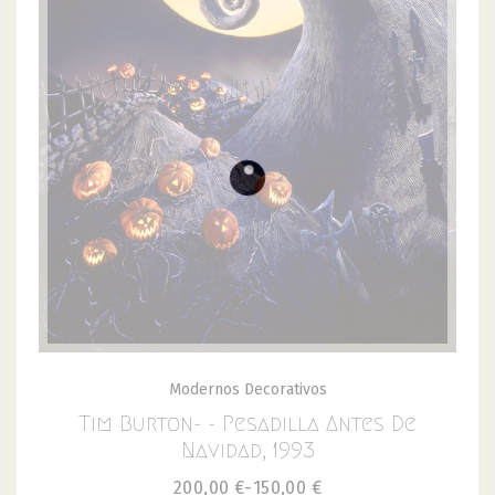
Modernos Decorativos
Tim Burton- - Pesadilla Antes De
Navidad, 1993
200,00
€
-
150,00
€