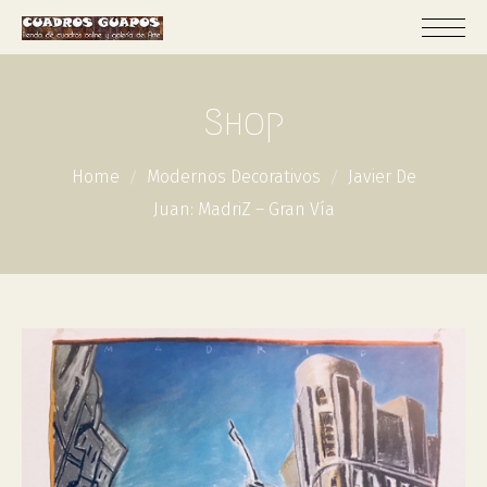
Shop
Home
Modernos Decorativos
Javier De
Juan: MadriZ – Gran Vía