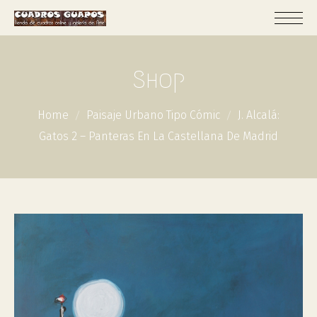
Shop
Home
Paisaje Urbano Tipo Cómic
J. Alcalá:
Gatos 2 – Panteras En La Castellana De Madrid