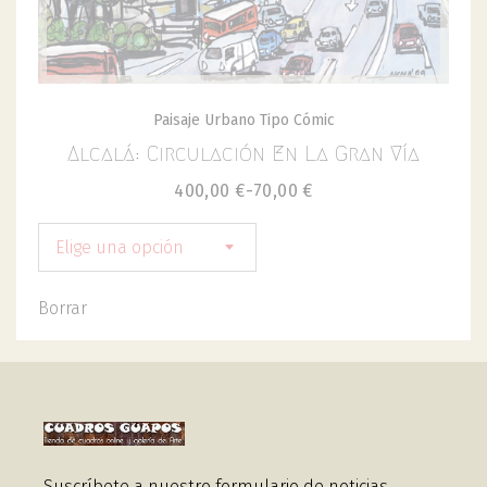
Paisaje Urbano Tipo Cómic
Alcalá: Circulación En La Gran Vía
400,00
€
-
70,00
€
Elige una opción
Borrar
Suscríbete a nuestro formulario de noticias