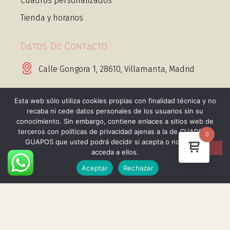
Cuadros personalizados
Tienda y horarios
Datos De Contacto
Calle Gongora 1, 28610, Villamanta, Madrid
info@cuadrosguapos.com
Esta web sólo utiliza cookies propias con finalidad técnica y no
recaba ni cede datos personales de los usuarios sin su
+34 656 443 995 Whatsapp
conocimiento. Sin embargo, contiene enlaces a sitios web de
terceros con políticas de privacidad ajenas a la de CUADROS
0
GUAPOS que usted podrá decidir si acepta o no cuando
acceda a ellos.
Aceptar
Rechazar
@2025 Cuadros guapos. Todos los derechos
reservados
Instagram
Facebook
Telegram