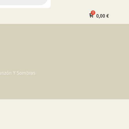
0,00
€
Punzón Y Sombras