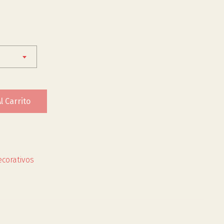
l Carrito
corativos