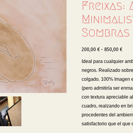
Freixas:
Minimali
Sombras
200,00
€
-
850,00
€
Ideal para cualquier am
negros. Realizado sobre
colgado. 100% Imagen
(pero admitiría ser enm
con textura apreciable al
cuadro, realzando en bril
procedentes del ambiente
satisfactorio que el que