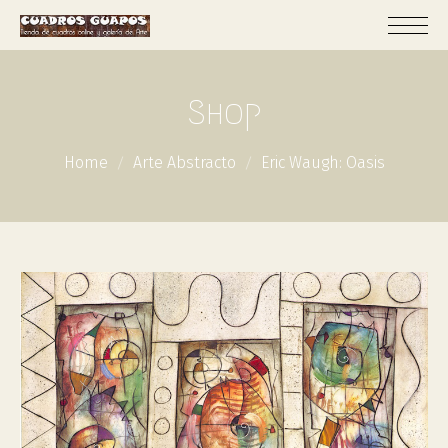
Shop
Home
Arte Abstracto
Eric Waugh: Oasis