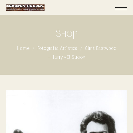
Shop
Home
Fotografía Artística
Clint Eastwood
– Harry «el Sucio»