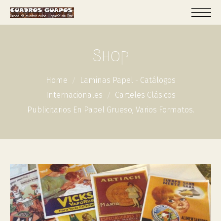
Shop
Home
Laminas Papel - Catálogos
Internacionales
Carteles Clásicos
Publicitarios En Papel Grueso, Varios Formatos.