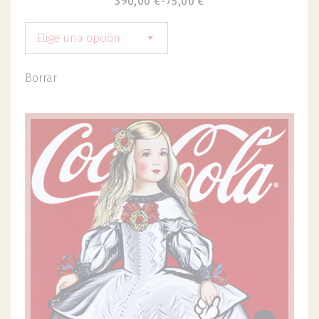
390,00
€
-
75,00
€
Elige una opción
Borrar