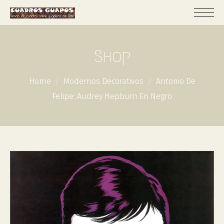
Shop
Home
Modernos Decorativos
Antonio De
Felipe: Audrey Hepburn En Negro