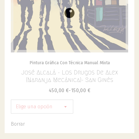
Pintura Gráfica Con Técnica Manual Mixta
José Alcalá - Los Drugos De Alex
(Naranja Mecánica)- San Ginés
450,00
€
-
150,00
€
Elige una opción
Borrar