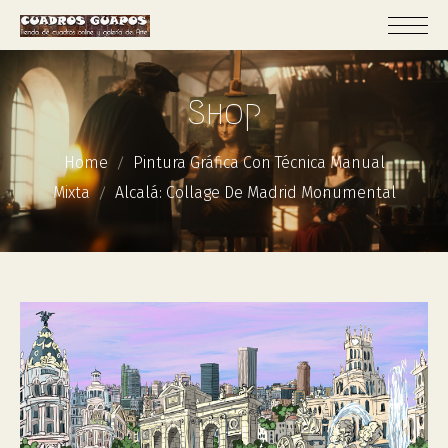
Shop
Home
Pintura Gráfica Con Técnica Manual
Mixta
Alcalá: Collage De Madrid Monumental