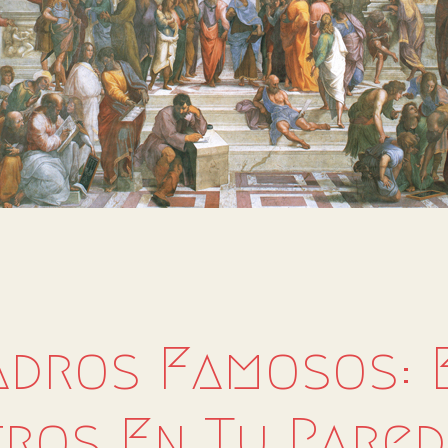
adros Famosos: E
ros En Tu Pared