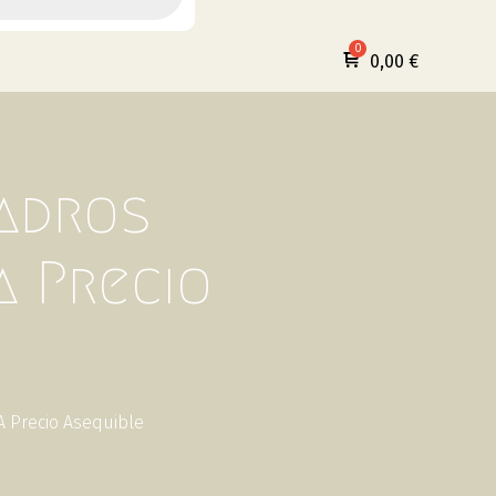
0,00
€
adros
a Precio
 Precio Asequible