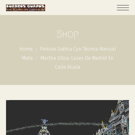
Shop
Home
Pintura Gráfica Con Técnica Manual
Mixta
Martha Ulloa: Luces De Madrid En
Calle Alcala