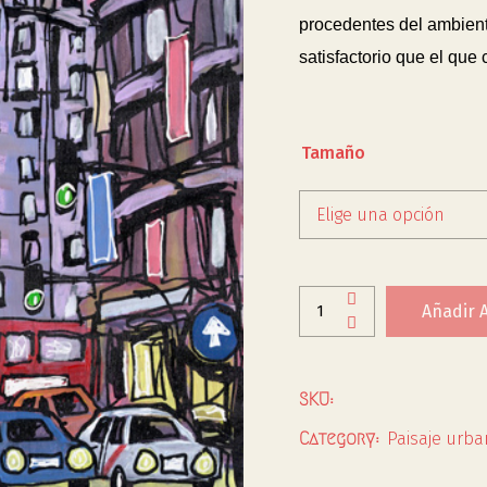
procedentes del ambiente
satisfactorio que el que
Tamaño
Elige una opción
Añadir A
SKU:
Paisaje urba
Category: