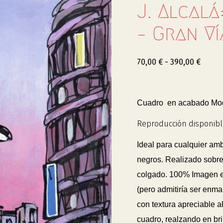
J. Alcal
– Gran Ví
70,00
€
-
390,00
€
Cuadro en acabado Mode
Reproducción disponibl
Ideal para cualquier am
negros. Realizado sobre
colgado. 100% Imagen
(pero admitiría ser enm
con textura apreciable al
cuadro, realzando en bril