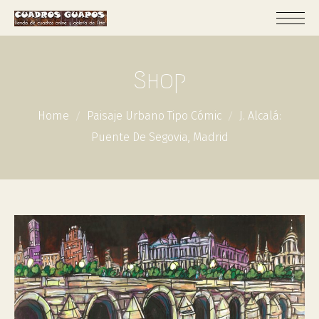
Shop
Home
Paisaje Urbano Tipo Cómic
J. Alcalá:
Puente De Segovia, Madrid