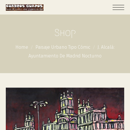
Shop
Home
Paisaje Urbano Tipo Cómic
J. Alcalá:
Ayuntamiento De Madrid Nocturno