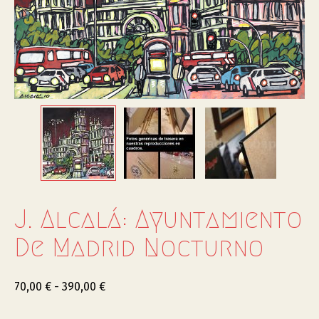
J. Alcalá: Ayuntamiento
De Madrid Nocturno
70,00
€
-
390,00
€