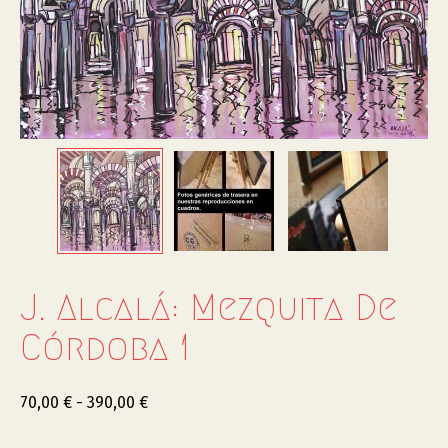
J. Alcalá: Mezquita De
Córdoba 1
70,00
€
-
390,00
€