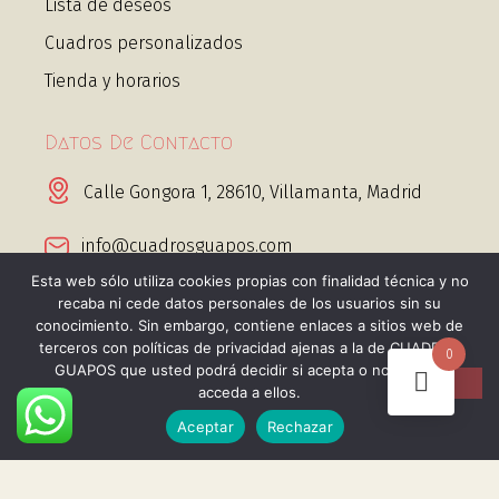
Lista de deseos
Cuadros personalizados
Tienda y horarios
Datos De Contacto
Calle Gongora 1, 28610, Villamanta, Madrid
info@cuadrosguapos.com
Esta web sólo utiliza cookies propias con finalidad técnica y no
+34 656 443 995 Whatsapp
recaba ni cede datos personales de los usuarios sin su
conocimiento. Sin embargo, contiene enlaces a sitios web de
terceros con políticas de privacidad ajenas a la de CUADROS
0
GUAPOS que usted podrá decidir si acepta o no cuando
acceda a ellos.
Aceptar
Rechazar
@2025 Cuadros guapos. Todos los derechos
reservados