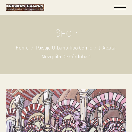
Shop
Home
Paisaje Urbano Tipo Cómic
J. Alcalá:
Mezquita De Córdoba 1