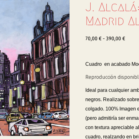
J. Alcalá
Madrid A
70,00
€
-
390,00
€
Cuadro en acabado Mode
Reproducción disponibl
Ideal para cualquier am
negros. Realizado sobre
colgado. 100% Imagen
(pero admitiría ser enm
con textura apreciable al
cuadro, realzando en bril