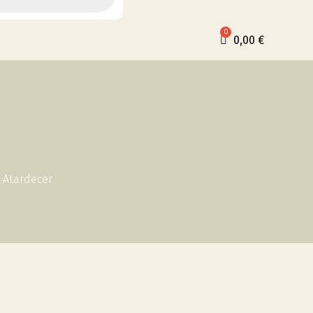
0,00
€
l Atardecer