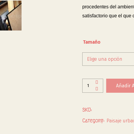
procedentes del ambiente
satisfactorio que el que
Tamaño
Elige una opción
Añadir A
SKU:
Paisaje urba
Category: