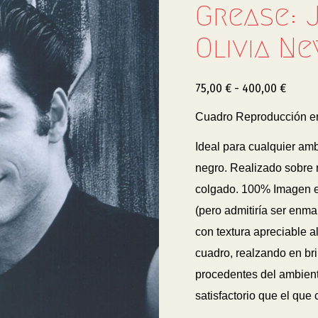
Grease: 
Olivia N
75,00
€
-
400,00
€
Cuadro Reproducción en
Ideal para cualquier am
negro. Realizado sobre 
colgado. 100% Imagen
(pero admitiría ser enm
con textura apreciable al
cuadro, realzando en bril
procedentes del ambiente
satisfactorio que el que