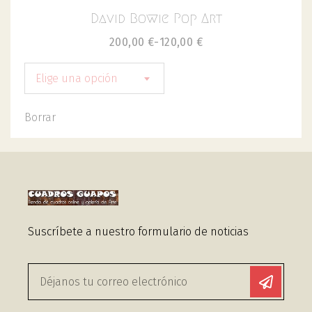
David Bowie Pop Art
200,00
€
-
120,00
€
Elige una opción
Borrar
Suscríbete a nuestro formulario de noticias