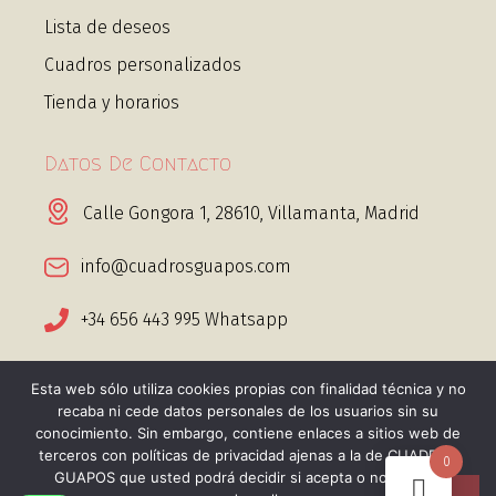
Lista de deseos
Cuadros personalizados
Tienda y horarios
Datos De Contacto
Calle Gongora 1, 28610, Villamanta, Madrid
info@cuadrosguapos.com
+34 656 443 995 Whatsapp
Esta web sólo utiliza cookies propias con finalidad técnica y no
recaba ni cede datos personales de los usuarios sin su
conocimiento. Sin embargo, contiene enlaces a sitios web de
@2025 Cuadros guapos. Todos los derechos
terceros con políticas de privacidad ajenas a la de CUADROS
0
GUAPOS que usted podrá decidir si acepta o no cuando
reservados