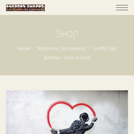
Shop
Home
Modernos Decorativos
Graffiti Tipo
Banksy – Love Is Love