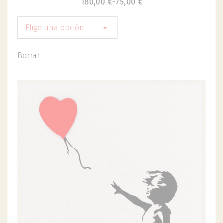
180,00
€
-
75,00
€
Elige una opción
Borrar