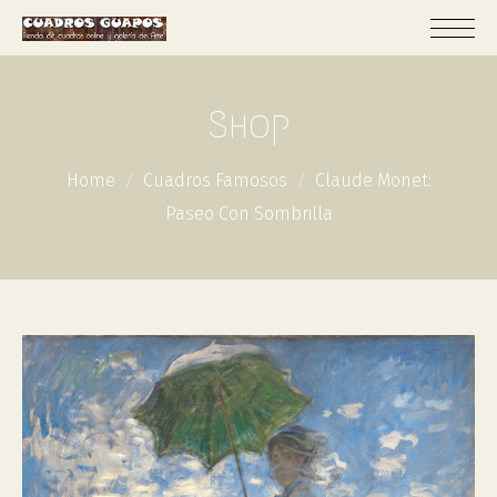
Shop
Home
Cuadros Famosos
Claude Monet:
Paseo Con Sombrilla