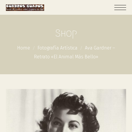
Shop
Home
Fotografía Artística
Ava Gardner –
Retrato «El Animal Más Bello»