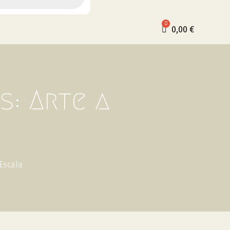
0,00
€
s: Arte a
Escala