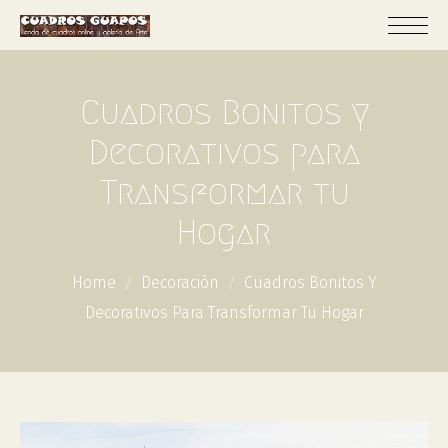
Cuadros Bonitos y
Decorativos para
Transformar tu
Hogar
Home
Decoración
Cuadros Bonitos Y
Decorativos Para Transformar Tu Hogar