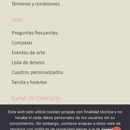
Términos y condiciones
Info
Preguntas frecuentes
Comparar
Eventos de arte
Lista de deseos
Cuadros personalizados
Tienda y horarios
Datos De Contacto
Calle Gongora 1, 28610, Villamanta, Madrid
Esta web sólo utiliza cookies propias con finalidad técnica y no
recaba ni cede datos personales de los usuarios sin su
conocimiento. Sin embargo, contiene enlaces a sitios web de
info@cuadrosguapos.com
terceros con políticas de privacidad ajenas a la de CUADROS