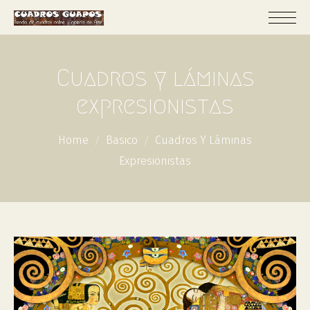
Cuadros y láminas
expresionistas
Home
Basico
Cuadros Y Láminas
Expresionistas