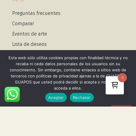
Preguntas frecuentes
Comparar
Eventos de arte
Lista de deseos
Cuadros personalizados
Esta web sólo utiliza cookies propias con finalidad técnica y no
recaba ni cede datos personales de los usuarios sin su
Tienda y horarios
conocimiento. Sin embargo, contiene enlaces a sitios web de
terceros con políticas de privacidad ajenas a la de CUADROS
0
Datos De Contacto
GUAPOS que usted podrá decidir si acepta o no cuando
acceda a ellos.
Calle Gongora 1, 28610, Villamanta, Madrid
Aceptar
Rechazar
info@cuadrosguapos.com
+34 656 443 995 Whatsapp