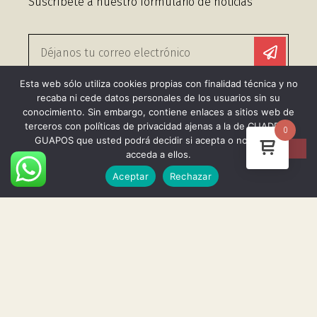
Suscríbete a nuestro formulario de noticias
Esta web sólo utiliza cookies propias con finalidad técnica y no
Sin spam, lo odiamos más que tú.
recaba ni cede datos personales de los usuarios sin su
conocimiento. Sin embargo, contiene enlaces a sitios web de
Enlaces Útiles
terceros con políticas de privacidad ajenas a la de CUADROS
0
GUAPOS que usted podrá decidir si acepta o no cuando
Aviso legal
acceda a ellos.
Aceptar
Rechazar
Politica de cookies
Política de privacidad
Asi son nuestros cuadros
Envios y devoluciones
Términos y condiciones
Info