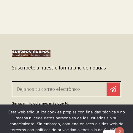
Suscríbete a nuestro formulario de noticias
Sin spam, lo odiamos más que tú.
Esta web sólo utiliza cookies propias con finalidad técnica y no
recaba ni cede datos personales de los usuarios sin su
Enlaces Útiles
conocimiento. Sin embargo, contiene enlaces a sitios web de
terceros con políticas de privacidad ajenas a la de CUADROS
Aviso legal
0