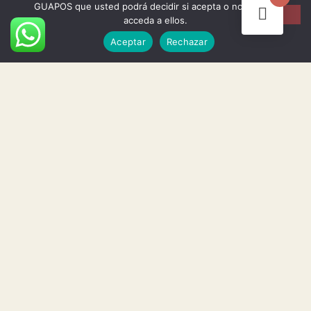
GUAPOS que usted podrá decidir si acepta o no cuando
Politica de cookies
acceda a ellos.
Aceptar
Rechazar
Política de privacidad
Asi son nuestros cuadros
Envios y devoluciones
Términos y condiciones
Info
Preguntas frecuentes
Comparar
Eventos de arte
Lista de deseos
Cuadros personalizados
Tienda y horarios