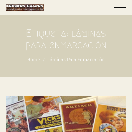
Etiqueta:
láminas
para enmarcación
Home
Láminas Para Enmarcación