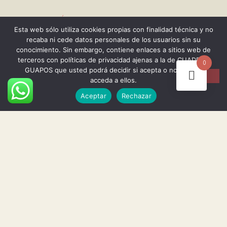
Enlaces Útiles
Esta web sólo utiliza cookies propias con finalidad técnica y no
recaba ni cede datos personales de los usuarios sin su
Aviso legal
conocimiento. Sin embargo, contiene enlaces a sitios web de
Politica de cookies
terceros con políticas de privacidad ajenas a la de CUADROS
0
GUAPOS que usted podrá decidir si acepta o no cuando
Política de privacidad
acceda a ellos.
Asi son nuestros cuadros
Aceptar
Rechazar
Envios y devoluciones
Términos y condiciones
Info
Preguntas frecuentes
Comparar
Eventos de arte