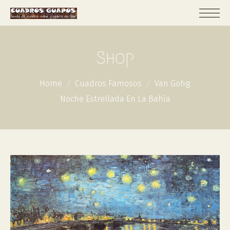
Shop
Home
Cuadros Famosos
Van Gohg:
Noche Estrellada En La Bahía