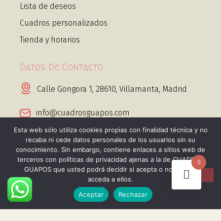
Lista de deseos
Cuadros personalizados
Tienda y horarios
Datos De Contacto
Calle Gongora 1, 28610, Villamanta, Madrid
info@cuadrosguapos.com
Esta web sólo utiliza cookies propias con finalidad técnica y no
+34 656 443 995 Whatsapp
recaba ni cede datos personales de los usuarios sin su
conocimiento. Sin embargo, contiene enlaces a sitios web de
terceros con políticas de privacidad ajenas a la de CUADROS
0
GUAPOS que usted podrá decidir si acepta o no cuando
acceda a ellos.
Aceptar
Rechazar
@2025 Cuadros guapos. Todos los derechos
reservados