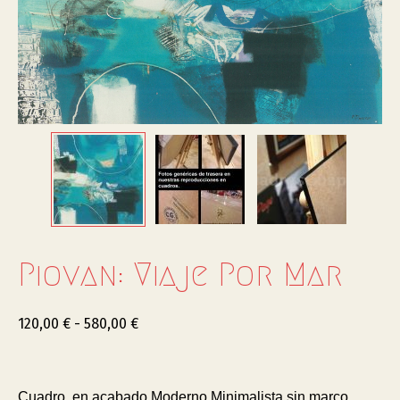
Piovan: Viaje Por Mar
120,00
€
-
580,00
€
Cuadro en acabado Moderno Minimalista sin marco.