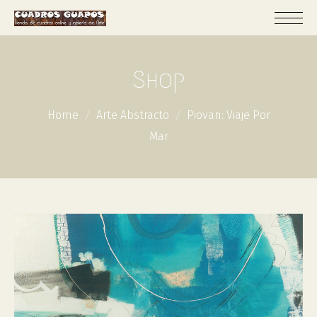
Shop
Home
Arte Abstracto
Piovan: Viaje Por
Mar