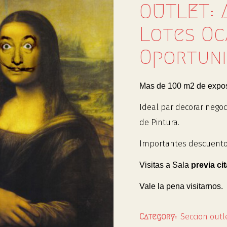
OUTLET: 
Lotes Oc
Oportuni
Mas de 100 m2 de expos
Ideal par decorar negoc
de Pintura.
Importantes descuento
Visitas a Sala
previa cit
Vale la pena visitarnos.
Seccion outl
Category: