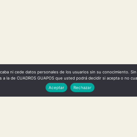
recaba ni cede datos personales de los usuarios sin su conocimiento. Si
as a la de CUADROS GUAPOS que usted podrá decidir si acepta o no cua
Aceptar
Rechazar