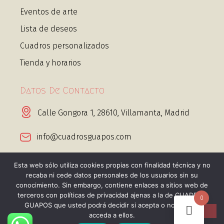
Eventos de arte
Lista de deseos
Cuadros personalizados
Tienda y horarios
Datos De Contacto
Calle Gongora 1, 28610, Villamanta, Madrid
info@cuadrosguapos.com
+34 656 443 995 Whatsapp
Esta web sólo utiliza cookies propias con finalidad técnica y no
recaba ni cede datos personales de los usuarios sin su
conocimiento. Sin embargo, contiene enlaces a sitios web de
terceros con políticas de privacidad ajenas a la de CUADROS
0
GUAPOS que usted podrá decidir si acepta o no cuando
acceda a ellos.
@2025 Cuadros guapos. Todos los derechos