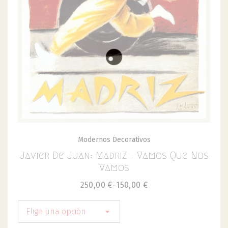
Modernos Decorativos
Javier De Juan: MadriZ - Vamos Que Nos
Vamos
250,00
€
-
150,00
€
Elige una opción