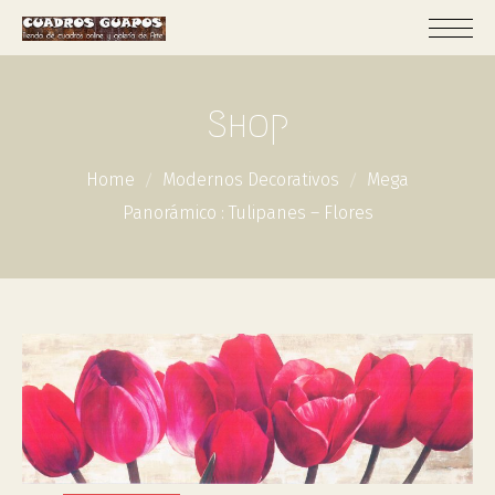
Shop
Home
Modernos Decorativos
Mega
Panorámico : Tulipanes – Flores