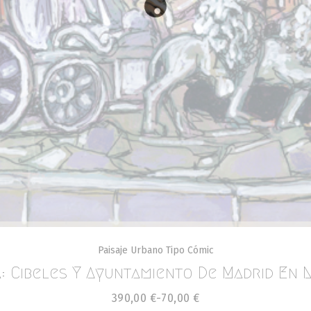
Paisaje Urbano Tipo Cómic
á: Cibeles Y Ayuntamiento De Madrid En
390,00
€
-
70,00
€