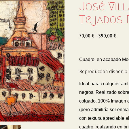
José Vil
Tejados 
70,00
€
-
390,00
€
Cuadro en acabado Mode
Reproducción disponibl
Ideal para cualquier am
negros. Realizado sobre
colgado. 100% Imagen
(pero admitiría ser enm
con textura apreciable al
cuadro, realzando en bril