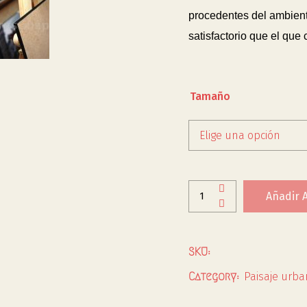
procedentes del ambiente
satisfactorio que el que
Tamaño
Elige una opción
Añadir A
SKU:
Paisaje urba
Category: