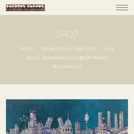
Shop
Home
Paisaje Urbano Tipo Cómic
José
Alcalá, Panorámico Collage De Madrid
Monumental