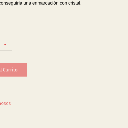
 conseguiría una enmarcación con cristal.
l Carrito
mosos