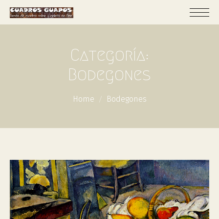
Categoría:
Bodegones
Home
Bodegones