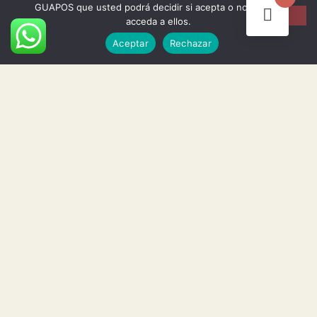
GUAPOS que usted podrá decidir si acepta o no cuando
Politica de cookies
acceda a ellos.
Aceptar
Rechazar
Política de privacidad
Asi son nuestros cuadros
Envios y devoluciones
Términos y condiciones
Info
Preguntas frecuentes
Comparar
Eventos de arte
Lista de deseos
Cuadros personalizados
Tienda y horarios