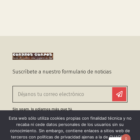
Suscríbete a nuestro formulario de noticias
Sin spam, lo odiamos más que tú.
Esta web sólo utiliza cookies propias con finalidad técnica y no
recaba ni cede datos personales de los usuarios sin su
Enlaces Útiles
conocimiento. Sin embargo, contiene enlaces a sitios web de
terceros con políticas de privacidad ajenas a la de CUADROS
Aviso legal
0